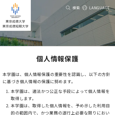
グ
本
フ
検索
LANGUAGE
ロ
文
ッ
ー
へ
タ
バ
ー
ル
へ
ナ
ビ
ゲ
ー
個人情報保護
シ
ョ
ン
本学園は、個人情報保護の重要性を認識し、以下の方針
へ
に基づき個人情報の保護に努めます。
本学園は、適法かつ公正な手段によって個人情報を
取得します。
本学園は、取得した個人情報を、予め示した利用目
的の範囲内で、かつ業務の遂行上必要な限りにおい