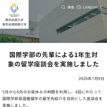
グ
本
フ
検索
LANGUAGE
ロ
文
ッ
ー
へ
タ
バ
ー
ル
へ
ナ
ビ
ゲ
ー
国際学部の先輩による1年生対
シ
象の留学座談会を実施しました
ョ
ン
へ
2026年7月9日
5月から6月のお昼休みの時間を利用し、4回にわたって
国際学部英語圏留学の留学先紹介を目的とした座談会を
実施しました。