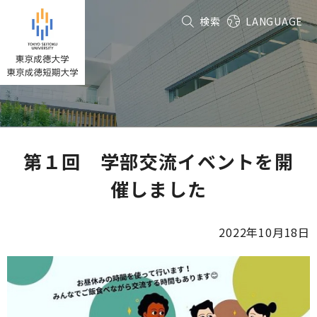
グ
本
フ
検索
LANGUAGE
ロ
文
ッ
ー
へ
タ
バ
ー
ル
へ
ナ
ビ
ゲ
ー
第１回 学部交流イベントを開
シ
催しました
ョ
ン
へ
2022年10月18日