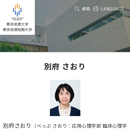
グ
本
フ
検索
LANGUAGE
ロ
文
ッ
ー
へ
タ
バ
ー
ル
へ
ナ
ビ
ゲ
ー
別府 さおり
シ
ョ
ン
へ
別府さおり
（べっぷ さおり：応用心理学部 臨床心理学